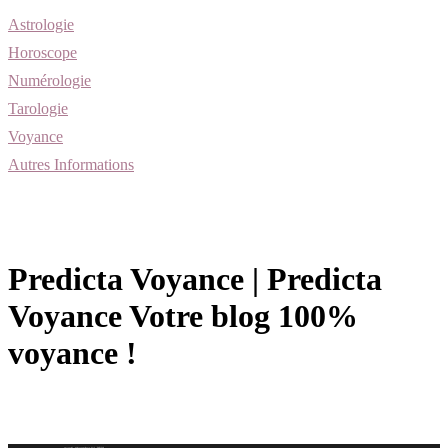
Astrologie
Horoscope
Numérologie
Tarologie
Voyance
Autres Informations
Predicta Voyance | Predicta
Voyance Votre blog 100%
voyance !